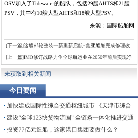
OSV加入了Tidewater的船队，包括29艘AHTS和21艘
PSV，其中有10艘大型AHTS和18艘大型PSV。
来源：国际船舶网
[下一篇]这艘邮轮整装一新重新启航~鑫亚船舶完成修理改
装
[上一篇]IMO修订战略力争全球航运业在2050年前后实现净
零排放
未获取到相关新闻
今日要闻
加快建成国际性综合交通枢纽城市 《天津市综合
交通运输“十五五”规划》印发
建设“全球123快货物流圈” 全链条一体化推进交通
物流降本提质增效
投资77亿元造船，这家港口集团要做什么？