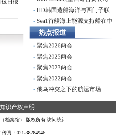
科技日报
完成五座钻井平台收购，交易额
HD韩国造船海洋与西门子联
2.87亿美元
手打造全流程虚拟造船平台
Sea1首艘海上能源支持船在中
船船厂顺利下水
热点报道
聚焦2026两会
聚焦2025两会
聚焦2023两会
聚焦2022两会
俄乌冲突之下的航运市场
知识产权声明
（档案馆）
版权所有
访问统计
真：021-38284946