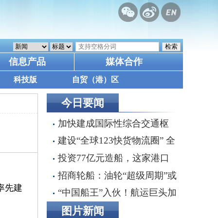
信息产品
媒体合作
科技版
自贸（港）区
今日要闻
加快建成国际性综合交通枢
纽城市 《天津市综合交通运输
建设“全球123快货物流圈” 全
“十五五”规划》印发
链条一体化推进交通物流降本提
投资77亿元造船，这家港口
质增效
集团要做什么？
招商轮船：油轮“超级周期”或
率先建
延续至2030年，双海峡风险正
“中国船王”入伙！航运巨头加
在重塑全球航运
速布局VLCC船队
图片新闻