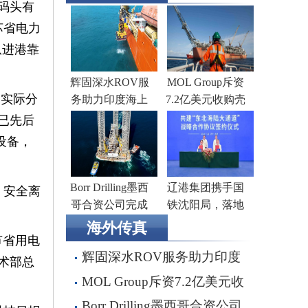
码头有
苏省电力
从进港靠
辉固深水ROV服
MOL Group斥资
用实际分
务助力印度海上
7.2亿美元收购壳
钻井作业
牌旗下塞浦路斯
已先后
子公司
设备，
Borr Drilling墨西
辽港集团携手国
、安全离
哥合资公司完成
铁沈阳局，落地
五座钻井平台收
多项重点合作项
海外传真
购，交易额2.87亿
目
节省用电
辉固深水ROV服务助力印度
美元
技术部总
海上钻井作业
MOL Group斥资7.2亿美元收
购壳牌旗下塞浦路斯子公司
Borr Drilling墨西哥合资公司