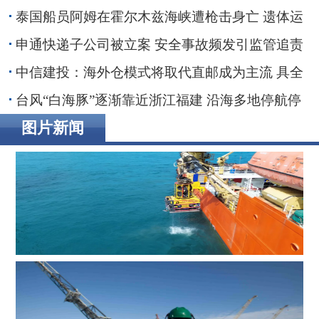
红海装货行动
泰国船员阿姆在霍尔木兹海峡遭枪击身亡 遗体运
抵家乡
申通快递子公司被立案 安全事故频发引监管追责
30亿融资搁浅数智化转型承压
中信建投：海外仓模式将取代直邮成为主流 具全
链条能力端到端整合者将最终胜出
台风“白海豚”逐渐靠近浙江福建 沿海多地停航停
工应对防范
图片新闻
辉固深水ROV服务助力印度海上钻井作业