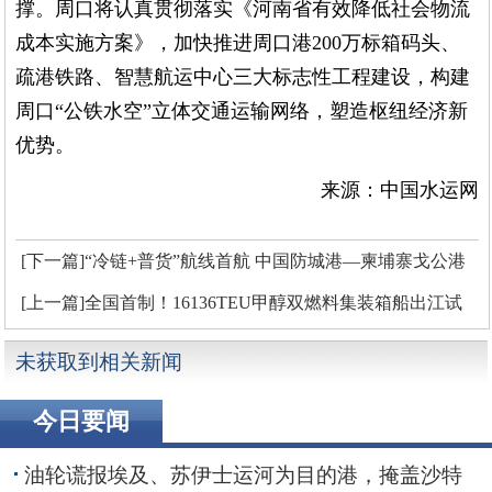
撑。周口将认真贯彻落实《河南省有效降低社会物流
成本实施方案》，加快推进周口港200万标箱码头、
疏港铁路、智慧航运中心三大标志性工程建设，构建
周口“公铁水空”立体交通运输网络，塑造枢纽经济新
优势。
来源：中国水运网
[下一篇]“冷链+普货”航线首航 中国防城港—柬埔寨戈公港
仅需7天
[上一篇]全国首制！16136TEU甲醇双燃料集装箱船出江试
航
未获取到相关新闻
今日要闻
油轮谎报埃及、苏伊士运河为目的港，掩盖沙特