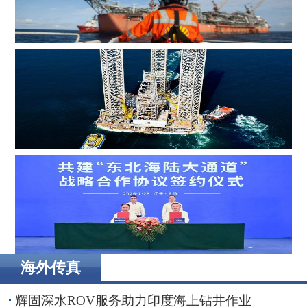
MOL Group斥资7.2亿美元收购壳牌旗下塞浦路斯子公司
Borr Drilling墨西哥合资公司完成五座钻井平台收购，交易
额2.87亿美元
海外传真
辽港集团携手国铁沈阳局，落地多项重点合作项目
辉固深水ROV服务助力印度海上钻井作业